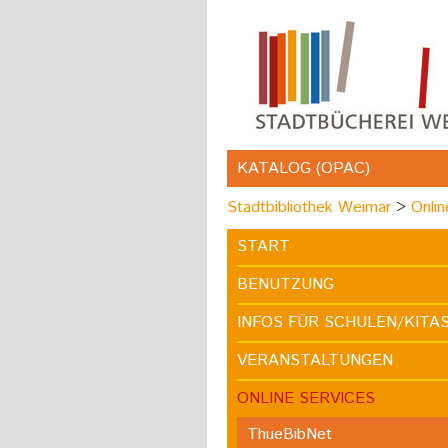
KATALOG (OPAC)
Stadtbibliothek Weimar
Onlin
START
BENUTZUNG
INFOS FÜR SCHULEN/KITA
VERANSTALTUNGEN
ONLINE SERVICES
ThueBibNet