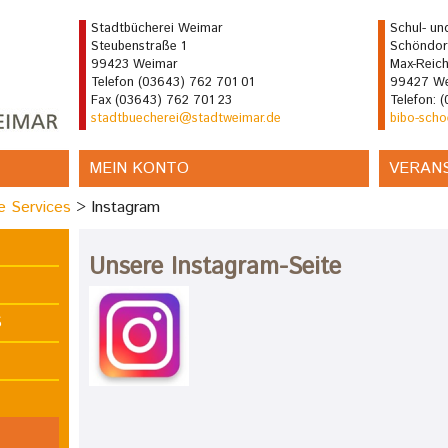
Stadtbücherei Weimar
Schul- und
Steubenstraße 1
Schöndor
99423 Weimar
Max-Reich
Telefon (03643) 762 701 01
99427 We
Fax (03643) 762 701 23
Telefon: 
stadtbuecherei@stadtweimar.de
bibo-sch
MEIN KONTO
VERAN
e Services
Instagram
Unsere Instagram-Seite
S