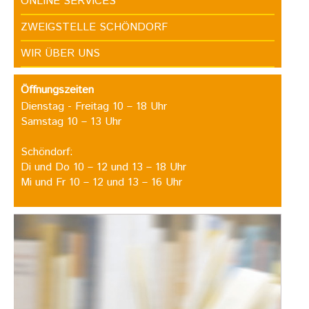
ONLINE SERVICES
ZWEIGSTELLE SCHÖNDORF
WIR ÜBER UNS
Öffnungszeiten
Dienstag - Freitag 10 – 18 Uhr
Samstag 10 – 13 Uhr
Schöndorf:
Di und Do 10 – 12 und 13 – 18 Uhr
Mi und Fr 10 – 12 und 13 – 16 Uhr