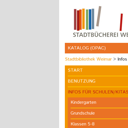
KATALOG (OPAC)
Stadtbibliothek Weimar
Infos
START
BENUTZUNG
INFOS FÜR SCHULEN/KITA
Kindergarten
Grundschule
Klassen 5-8