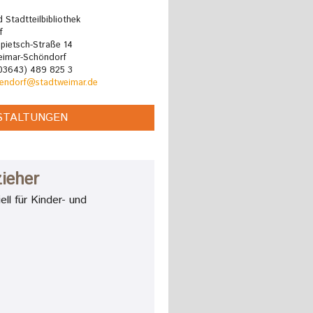
 Stadtteilbibliothek
f
pietsch-Straße 14
imar-Schöndorf
(03643) 489 825 3
oendorf@stadtweimar.de
STALTUNGEN
ieher
ll für Kinder- und