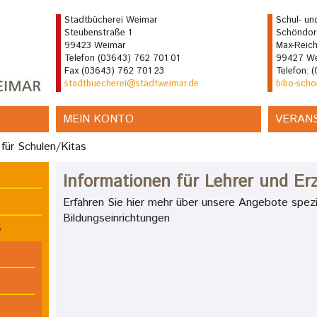
Stadtbücherei Weimar
Schul- und
Steubenstraße 1
Schöndor
99423 Weimar
Max-Reich
Telefon (03643) 762 701 01
99427 We
Fax (03643) 762 701 23
Telefon: 
stadtbuecherei@stadtweimar.de
bibo-sch
MEIN KONTO
VERAN
 für Schulen/Kitas
Informationen für Lehrer und Erz
Erfahren Sie hier mehr über unsere Angebote spezie
Bildungseinrichtungen
S